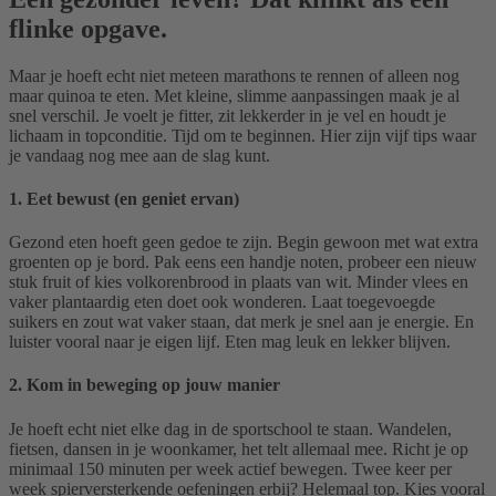
flinke opgave.
Maar je hoeft echt niet meteen marathons te rennen of alleen nog
maar quinoa te eten. Met kleine, slimme aanpassingen maak je al
snel verschil. Je voelt je fitter, zit lekkerder in je vel en houdt je
lichaam in topconditie. Tijd om te beginnen. Hier zijn vijf tips waar
je vandaag nog mee aan de slag kunt.
1. Eet bewust (en geniet ervan)
Gezond eten hoeft geen gedoe te zijn. Begin gewoon met wat extra
groenten op je bord. Pak eens een handje noten, probeer een nieuw
stuk fruit of kies volkorenbrood in plaats van wit. Minder vlees en
vaker plantaardig eten doet ook wonderen. Laat toegevoegde
suikers en zout wat vaker staan, dat merk je snel aan je energie. En
luister vooral naar je eigen lijf. Eten mag leuk en lekker blijven.
2. Kom in beweging op jouw manier
Je hoeft echt niet elke dag in de sportschool te staan. Wandelen,
fietsen, dansen in je woonkamer, het telt allemaal mee. Richt je op
minimaal 150 minuten per week actief bewegen. Twee keer per
week spierversterkende oefeningen erbij? Helemaal top. Kies vooral