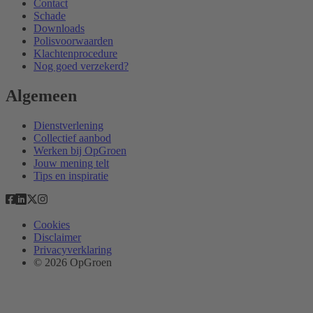
Contact
Schade
Downloads
Polisvoorwaarden
Klachtenprocedure
Nog goed verzekerd?
Algemeen
Dienstverlening
Collectief aanbod
Werken bij OpGroen
Jouw mening telt
Tips en inspiratie
Cookies
Disclaimer
Privacyverklaring
© 2026 OpGroen