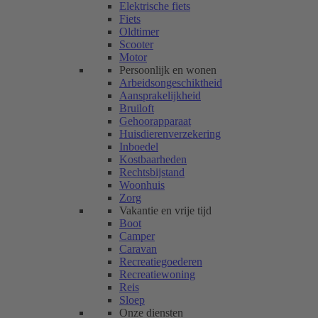
Elektrische fiets
Fiets
Oldtimer
Scooter
Motor
Persoonlijk en wonen
Arbeidsongeschiktheid
Aansprakelijkheid
Bruiloft
Gehoorapparaat
Huisdierenverzekering
Inboedel
Kostbaarheden
Rechtsbijstand
Woonhuis
Zorg
Vakantie en vrije tijd
Boot
Camper
Caravan
Recreatiegoederen
Recreatiewoning
Reis
Sloep
Onze diensten