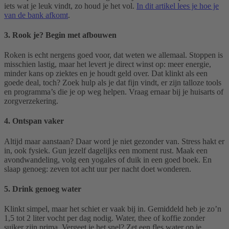
iets wat je leuk vindt, zo houd je het vol.
In dit artikel lees je hoe je
van de bank afkomt
.
3. Rook je? Begin met afbouwen
Roken is echt nergens goed voor, dat weten we allemaal. Stoppen is
misschien lastig, maar het levert je direct winst op: meer energie,
minder kans op ziektes en je houdt geld over. Dat klinkt als een
goede deal, toch? Zoek hulp als je dat fijn vindt, er zijn talloze tools
en programma’s die je op weg helpen. Vraag ernaar bij je huisarts of
zorgverzekering.
4. Ontspan vaker
Altijd maar aanstaan? Daar word je niet gezonder van. Stress hakt er
in, ook fysiek. Gun jezelf dagelijks een moment rust. Maak een
avondwandeling, volg een yogales of duik in een goed boek. En
slaap genoeg: zeven tot acht uur per nacht doet wonderen.
5. Drink genoeg water
Klinkt simpel, maar het schiet er vaak bij in. Gemiddeld heb je zo’n
1,5 tot 2 liter vocht per dag nodig. Water, thee of koffie zonder
suiker zijn prima. Vergeet je het snel? Zet een fles water op je