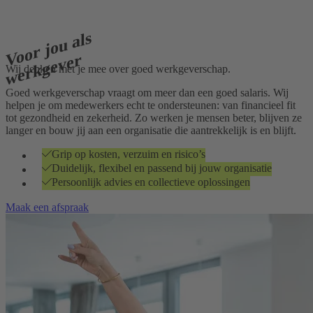
Voor jou als
werkgever
Wij denken met je mee over goed werkgeverschap.
Goed werkgeverschap vraagt om meer dan een goed salaris. Wij
helpen je om medewerkers echt te ondersteunen: van financieel fit
tot gezondheid en zekerheid. Zo werken je mensen beter, blijven ze
langer en bouw jij aan een organisatie die aantrekkelijk is en blijft.
Grip op kosten, verzuim en risico’s
Duidelijk, flexibel en passend bij jouw organisatie
Persoonlijk advies en collectieve oplossingen
Maak een afspraak