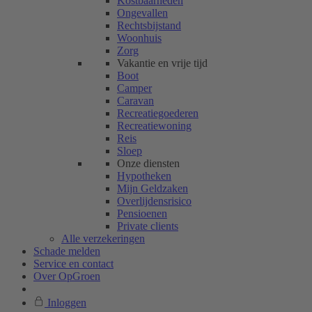
Kostbaarheden
Ongevallen
Rechtsbijstand
Woonhuis
Zorg
Vakantie en vrije tijd
Boot
Camper
Caravan
Recreatiegoederen
Recreatiewoning
Reis
Sloep
Onze diensten
Hypotheken
Mijn Geldzaken
Overlijdensrisico
Pensioenen
Private clients
Alle verzekeringen
Schade melden
Service en contact
Over OpGroen
Inloggen