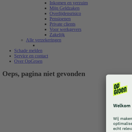
Inkomen en verzuim
Mijn Geldzaken
Overlijdensrisico
Pensioenen
Private clients
Voor werkgevers
Zakelijk
Alle verzekeringen
Schade melden
Service en contact
Over OpGroen
Oeps, pagina niet gevonden