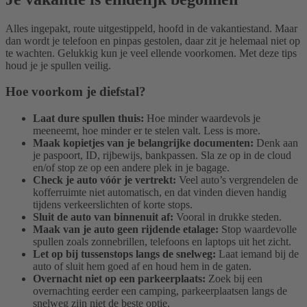
Alles ingepakt, route uitgestippeld, hoofd in de vakantiestand. Maar
dan wordt je telefoon en pinpas gestolen, daar zit je helemaal niet op
te wachten. Gelukkig kun je veel ellende voorkomen. Met deze tips
houd je je spullen veilig.
Hoe voorkom je diefstal?
Laat dure spullen thuis:
Hoe minder waardevols je
meeneemt, hoe minder er te stelen valt. Less is more.
Maak kopietjes van je belangrijke documenten:
Denk aan
je paspoort, ID, rijbewijs, bankpassen. Sla ze op in de cloud
en/of stop ze op een andere plek in je bagage.
Check je auto vóór je vertrekt:
Veel auto’s vergrendelen de
kofferruimte niet automatisch, en dat vinden dieven handig
tijdens verkeerslichten of korte stops.
Sluit de auto van binnenuit af:
Vooral in drukke steden.
Maak van je auto geen rijdende etalage:
Stop waardevolle
spullen zoals zonnebrillen, telefoons en laptops uit het zicht.
Let op bij tussenstops langs de snelweg:
Laat iemand bij de
auto of sluit hem goed af en houd hem in de gaten.
Overnacht niet op een parkeerplaats:
Zoek bij een
overnachting eerder een camping, parkeerplaatsen langs de
snelweg zijn niet de beste optie.