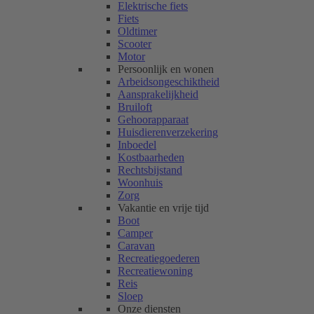
Elektrische fiets
Fiets
Oldtimer
Scooter
Motor
Persoonlijk en wonen
Arbeidsongeschiktheid
Aansprakelijkheid
Bruiloft
Gehoorapparaat
Huisdierenverzekering
Inboedel
Kostbaarheden
Rechtsbijstand
Woonhuis
Zorg
Vakantie en vrije tijd
Boot
Camper
Caravan
Recreatiegoederen
Recreatiewoning
Reis
Sloep
Onze diensten