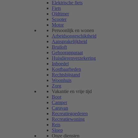
Elektrische fiets
Fiets
Oldtimer
Scooter
Motor
Persoonlijk en wonen
Arbeidsongeschiktheid
Aansprakelijkheid
Bruiloft
Gehoorapparaat
Huisdierenverzekering
Inboedel
Kostbaarheden
Rechtsbijstand
Woonhuis
Zorg
Vakantie en vrije tijd
Boot
Camper
Caravan
Recreatiegoederen
Recreatiewoning
Reis
Sloep
Onze diensten