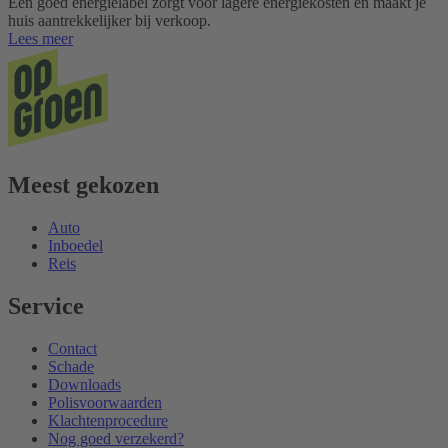
Een goed energielabel zorgt voor lagere energiekosten en maakt je
huis aantrekkelijker bij verkoop.
Lees meer
Meest gekozen
Auto
Inboedel
Reis
Service
Contact
Schade
Downloads
Polisvoorwaarden
Klachtenprocedure
Nog goed verzekerd?