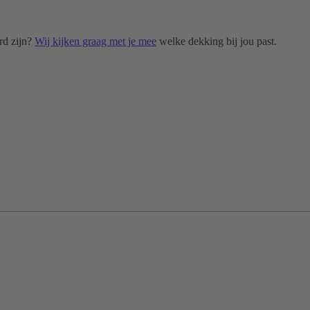
rd zijn?
Wij kijken graag met je mee
welke dekking bij jou past.