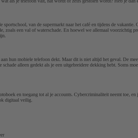
wat als je telefoon valt, nat wordt of zelfs gestolen wordt? Heb je da
portschool, van de supermarkt naar het café en tijdens de vakantie. Of 
hade, zoals een val of waterschade. En hoewel we allemaal voorzichtig 
jn.
n hun mobiele telefoon dekt. Maar dit is niet altijd het geval. De me
e schade alleen gedekt als je een uitgebreidere dekking hebt. Soms moet
otoboek en toegang tot al je accounts. Cybercriminaliteit neemt toe, en 
k digitaal veilig.
eer