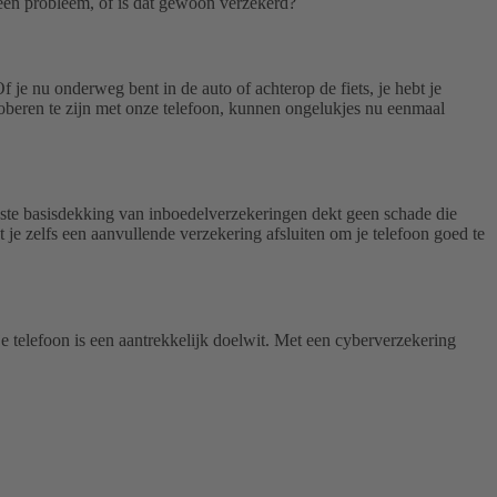
n een probleem, of is dat gewoon verzekerd?
je nu onderweg bent in de auto of achterop de fiets, je hebt je
proberen te zijn met onze telefoon, kunnen ongelukjes nu eenmaal
este basisdekking van inboedelverzekeringen dekt geen schade die
 je zelfs een aanvullende verzekering afsluiten om je telefoon goed te
je telefoon is een aantrekkelijk doelwit. Met een cyberverzekering