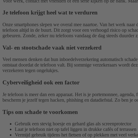
Voor werk, contact met vrienden of een serie kijken op de bank. Maar 
Je telefoon krijgt heel wat te verduren
Onze smartphones slepen we overal mee naartoe. Van het werk naar de s
telefoon altijd in de buurt. Dit zorgt voor een verhoogd risico op sc
gebeuren. Zonde, zeker nu telefoons vandaag de dag steeds duurder zi
Val- en stootschade vaak niet verzekerd
Veel mensen denken dat hun inboedelverzekering automatisch schade aa
ontstaat doordat de telefoon valt. Bij sommige verzekeraars wordt dez
verzekeren tegen ongelukjes.
Cyberveiligheid ook een factor
Je telefoon is meer dan een apparaat. Het is je portemonnee, agenda, f
bescherm je jezelf tegen hacken, phishing en datadiefstal. Zo ben je oo
Tips om schade te voorkomen
Gebruik een stevig hoesje en gehard glas als screenprotector
Laat je telefoon niet op tafel liggen in drukke cafés of terrassen
Vermijd gebruik tijdens het fietsen of op plekken met veel verk