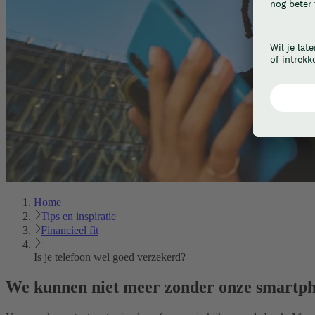
Home
Tips en inspiratie
Financieel fit
Is je telefoon wel goed verzekerd?
We kunnen niet meer zonder onze smartph