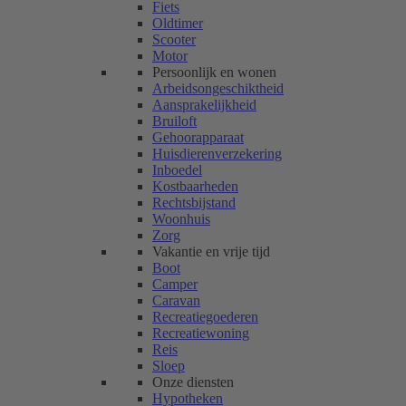
Fiets
Oldtimer
Scooter
Motor
Persoonlijk en wonen
Arbeidsongeschiktheid
Aansprakelijkheid
Bruiloft
Gehoorapparaat
Huisdierenverzekering
Inboedel
Kostbaarheden
Rechtsbijstand
Woonhuis
Zorg
Vakantie en vrije tijd
Boot
Camper
Caravan
Recreatiegoederen
Recreatiewoning
Reis
Sloep
Onze diensten
Hypotheken