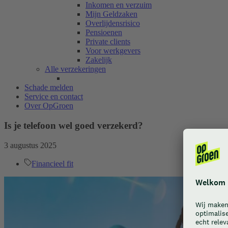
Inkomen en verzuim
Mijn Geldzaken
Overlijdensrisico
Pensioenen
Private clients
Voor werkgevers
Zakelijk
Alle verzekeringen
Schade melden
Service en contact
Over OpGroen
Is je telefoon wel goed verzekerd?
3 augustus 2025
Financieel fit