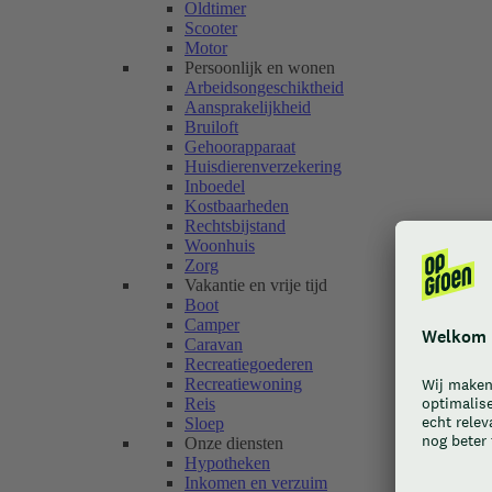
Oldtimer
Scooter
Motor
Persoonlijk en wonen
Arbeidsongeschiktheid
Aansprakelijkheid
Bruiloft
Gehoorapparaat
Huisdierenverzekering
Inboedel
Kostbaarheden
Rechtsbijstand
Woonhuis
Zorg
Vakantie en vrije tijd
Boot
Camper
Caravan
Recreatiegoederen
Recreatiewoning
Reis
Sloep
Onze diensten
Hypotheken
Inkomen en verzuim