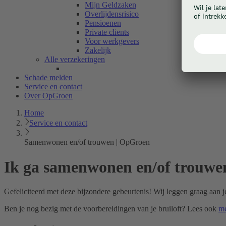
Mijn Geldzaken
Overlijdensrisico
Pensioenen
Private clients
Voor werkgevers
Zakelijk
Alle verzekeringen
Schade melden
Service en contact
Over OpGroen
Home
Service en contact
Samenwonen en/of trouwen | OpGroen
Ik ga samenwonen en/of trouwe
Gefeliciteerd met deze bijzondere gebeurtenis! Wij leggen graag aan je
Ben je nog bezig met de voorbereidingen van je bruiloft? Lees ook
me