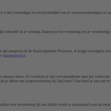
len is het voordeliger en overzichtelijker om je woonverzekeringen en a
ke inboedel in je woning. Daarom is het verstandig om je verzekering 
te dat aangeven in de Basisregistratie Personen. Je krijgt vervolgens 
ze
klantenservice
.
t nieuwe adres. Zo voorkom je dat correspondentie naar het verkeerde 
b je alleen een zorgverzekering bij OpGroen? Dan hoef je ons niet te 
e online een verzekering bij ons afsluit wordt er automatisch een accou