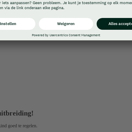
itbreiding!
ind goed te regelen.