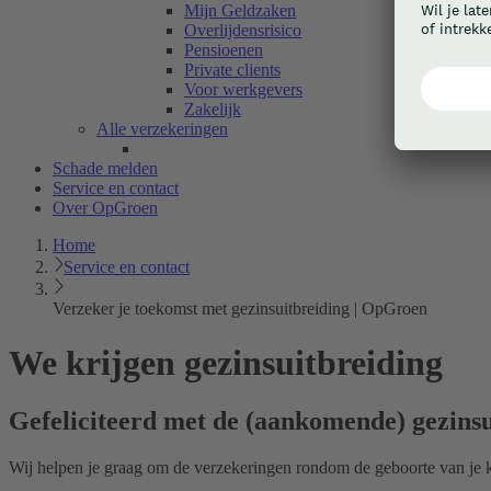
Mijn Geldzaken
Overlijdensrisico
Pensioenen
Private clients
Voor werkgevers
Zakelijk
Alle verzekeringen
Schade melden
Service en contact
Over OpGroen
Home
Service en contact
Verzeker je toekomst met gezinsuitbreiding | OpGroen
We krijgen gezinsuitbreiding
Gefeliciteerd met de (aankomende) gezinsu
Wij helpen je graag om de verzekeringen rondom de geboorte van je k