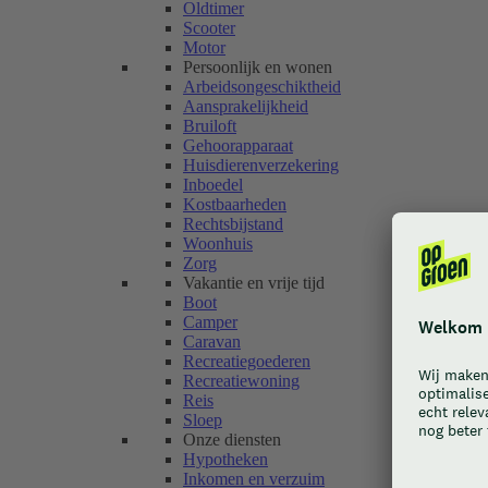
Oldtimer
Scooter
Motor
Persoonlijk en wonen
Arbeidsongeschiktheid
Aansprakelijkheid
Bruiloft
Gehoorapparaat
Huisdierenverzekering
Inboedel
Kostbaarheden
Rechtsbijstand
Woonhuis
Zorg
Vakantie en vrije tijd
Boot
Camper
Caravan
Recreatiegoederen
Recreatiewoning
Reis
Sloep
Onze diensten
Hypotheken
Inkomen en verzuim