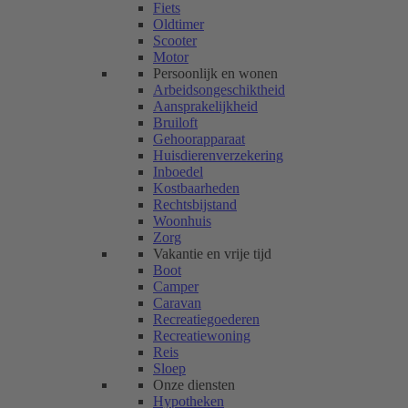
Fiets
Oldtimer
Scooter
Motor
Persoonlijk en wonen
Arbeidsongeschiktheid
Aansprakelijkheid
Bruiloft
Gehoorapparaat
Huisdierenverzekering
Inboedel
Kostbaarheden
Rechtsbijstand
Woonhuis
Zorg
Vakantie en vrije tijd
Boot
Camper
Caravan
Recreatiegoederen
Recreatiewoning
Reis
Sloep
Onze diensten
Hypotheken