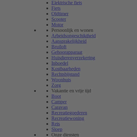
Elektrische fiets
Fiets
Oldtimer
Scooter
Motor
Persoonlijk en wonen
Arbeidsongeschiktheid
Aansprakelijkheid
Bruiloft
Gehoorapparaat
Huisdierenverzekering
Inboedel
Kostbaarheden
Rechtsbijstand
Woonhuis
Zorg
Vakantie en vrije tijd
Boot
Camper
Caravan
Recreatiegoederen
Recreatiewoning
Reis
Sloep
Onze diensten