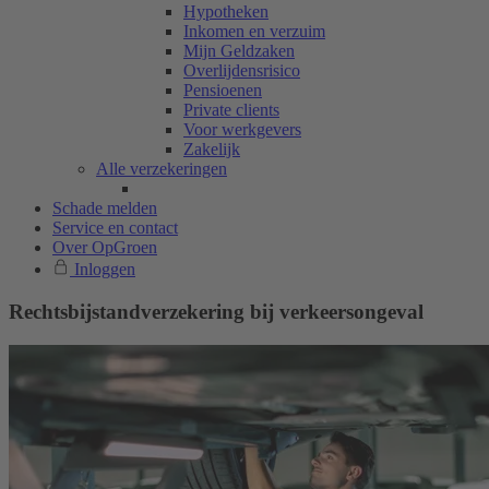
Hypotheken
Inkomen en verzuim
Mijn Geldzaken
Overlijdensrisico
Pensioenen
Private clients
Voor werkgevers
Zakelijk
Alle verzekeringen
Schade melden
Service en contact
Over OpGroen
Inloggen
Rechtsbijstand­verzekering bij verkeersongeval