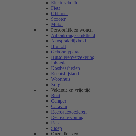
Elektrische fiets
Fiets
Oldtimer
Scooter
Motor
Persoonlijk en wonen
Arbeidsongeschiktheid
Aansprakelijkheid
Bruiloft
Gehoorapparaat
Huisdierenverzekering
Inboedel
Kostbaarheden
Rechtsbijstand
Woonhuis
Zorg
Vakantie en vrije tijd
Boot
Camper
Caravan
Recreatiegoederen
Recreatiewoning
Reis
Sloep
Onze diensten