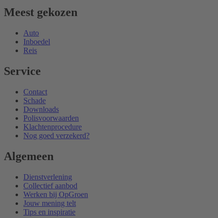
Meest gekozen
Auto
Inboedel
Reis
Service
Contact
Schade
Downloads
Polisvoorwaarden
Klachtenprocedure
Nog goed verzekerd?
Algemeen
Dienstverlening
Collectief aanbod
Werken bij OpGroen
Jouw mening telt
Tips en inspiratie