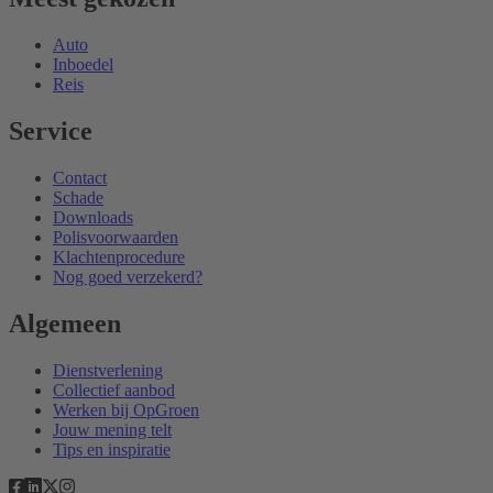
Auto
Inboedel
Reis
Service
Contact
Schade
Downloads
Polisvoorwaarden
Klachtenprocedure
Nog goed verzekerd?
Algemeen
Dienstverlening
Collectief aanbod
Werken bij OpGroen
Jouw mening telt
Tips en inspiratie