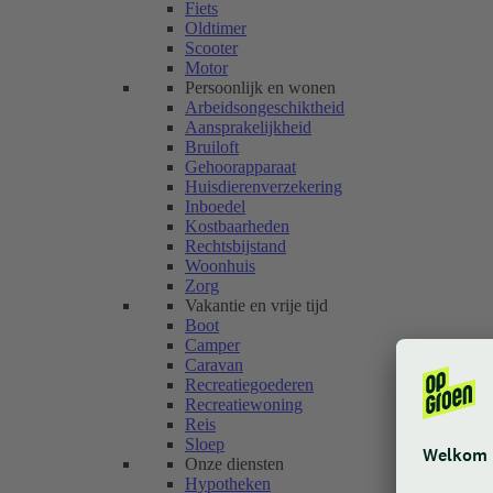
Fiets
Oldtimer
Scooter
Motor
Persoonlijk en wonen
Arbeidsongeschiktheid
Aansprakelijkheid
Bruiloft
Gehoorapparaat
Huisdierenverzekering
Inboedel
Kostbaarheden
Rechtsbijstand
Woonhuis
Zorg
Vakantie en vrije tijd
Boot
Camper
Caravan
Recreatiegoederen
Recreatiewoning
Reis
Sloep
Onze diensten
Hypotheken