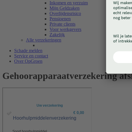
Inkomen en verzuim
Mijn Geldzaken
Overlijdensrisico
Pensioenen
Private clients
Voor werkgevers
Zakelijk
Alle verzekeringen
Schade melden
Service en contact
Over OpGroen
Gehoorapparaatverzekering afs