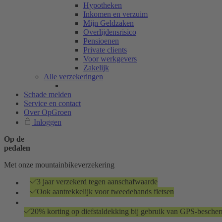
Hypotheken
Inkomen en verzuim
Mijn Geldzaken
Overlijdensrisico
Pensioenen
Private clients
Voor werkgevers
Zakelijk
Alle verzekeringen
Schade melden
Service en contact
Over OpGroen
Inloggen
Op de
pedalen
Met onze mountainbikeverzekering
3 jaar verzekerd tegen aanschafwaarde
Ook aantrekkelijk voor tweedehands fietsen
20% korting op diefstaldekking bij gebruik van GPS-bescherm