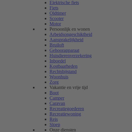
Elektrische fiets
Fiets
Oldtimer
Scooter
Motor
Persoonlijk en wonen
Arbeidsongeschiktheid
Aansprakelijkheid
Bruiloft
Gehoorapparaat
Huisdierenverzekering
Inboedel
Kostbaarheden
Rechtsbijstand
Woonhuis
Zorg
Vakantie en vrije tijd
Boot
Camper
Caravan
Recreatiegoederen
Recreatiewoning
Reis
Sloep
Onze diensten