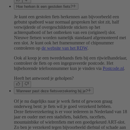
Hoe herken ik een gestolen fiets?
Je kunt een gestolen fiets herkennen aan bijvoorbeeld een
gebutst spatbord waar normaal gesproken het slot zit, half
verwijderde of overgeschilderde stickers op het
achterspatbord of het ontbreken van een (origineel) slot.
Nieuwe fietsen worden namelijk standaard afgemonteerd met
een slot. Je kunt ook het framenummer of chipnummer
controleren op
de website van het RDW
.
Ook al koop je een tweedehands fiets bij een rijwielhandelaar,
controleer de fiets op een ingegraveerde postcode. Het
bijbehorende telefoonnummer kun je vinden via
Postcode.nl
.
Heeft het antwoord je geholpen?
Wanneer past deze fietsverzekering bij je?
Of je nu dagelijks naar je werk fietst of gewoon graag
onderweg bent: je fiets wil je goed verzekerd hebben.
Deze fietsverzekering is er voor iedereen in Nederland van 18
jaar en ouder met een stadsfiets, bakfiets, racefiets,
mountainbike of wielrenfiets met een goedgekeurd ART-slot.
Zo ben je verzekerd tegen bijvoorbeeld diefstal of schade aan