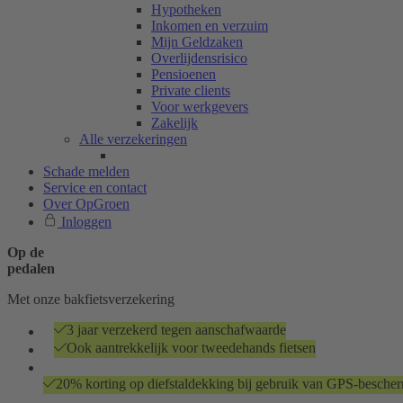
Hypotheken
Inkomen en verzuim
Mijn Geldzaken
Overlijdensrisico
Pensioenen
Private clients
Voor werkgevers
Zakelijk
Alle verzekeringen
Schade melden
Service en contact
Over OpGroen
Inloggen
Op de
pedalen
Met onze bakfietsverzekering
3 jaar verzekerd tegen aanschafwaarde
Ook aantrekkelijk voor tweedehands fietsen
20% korting op diefstaldekking bij gebruik van GPS-bescherm