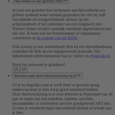
Hoe herken ik een gestolen fiets?
Je kunt een gestolen fiets herkennen aan bijvoorbeeld een
gebutst spatbord waar normaal gesproken het slot zit, half
verwijderde of overgeschilderde stickers op het
achterspatbord of het ontbreken van een (origineel) slot.
Nieuwe fietsen worden namelijk standaard afgemonteerd met
een slot. Je kunt ook het framenummer of chipnummer
controleren op
de website van het RDW
.
Ook al koop je een tweedehands fiets bij een rijwielhandelaar,
controleer de fiets op een ingegraveerde postcode. Het
bijbehorende telefoonnummer kun je vinden via
Postcode.nl
.
Heeft het antwoord je geholpen?
Wanneer past deze fietsverzekering bij je?
Of je nu dagelijks naar je werk fietst of gewoon graag
onderweg bent: je fiets wil je goed verzekerd hebben.
Deze fietsverzekering is er voor iedereen in Nederland van 18
jaar en ouder met een stadsfiets, bakfiets, racefiets,
mountainbike of wielrenfiets met een goedgekeurd ART-slot.
Zo ben je verzekerd tegen bijvoorbeeld diefstal of schade aan
je fiets.