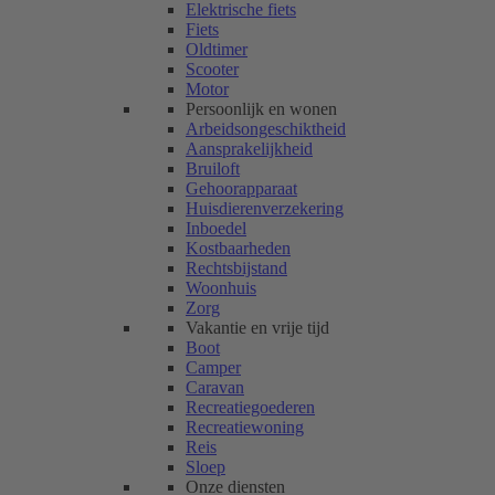
Elektrische fiets
Fiets
Oldtimer
Scooter
Motor
Persoonlijk en wonen
Arbeidsongeschiktheid
Aansprakelijkheid
Bruiloft
Gehoorapparaat
Huisdierenverzekering
Inboedel
Kostbaarheden
Rechtsbijstand
Woonhuis
Zorg
Vakantie en vrije tijd
Boot
Camper
Caravan
Recreatiegoederen
Recreatiewoning
Reis
Sloep
Onze diensten