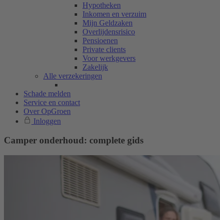
Hypotheken
Inkomen en verzuim
Mijn Geldzaken
Overlijdensrisico
Pensioenen
Private clients
Voor werkgevers
Zakelijk
Alle verzekeringen
Schade melden
Service en contact
Over OpGroen
Inloggen
Camper onderhoud: complete gids