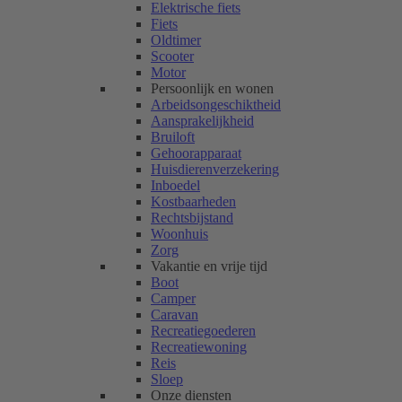
Elektrische fiets
Fiets
Oldtimer
Scooter
Motor
Persoonlijk en wonen
Arbeidsongeschiktheid
Aansprakelijkheid
Bruiloft
Gehoorapparaat
Huisdierenverzekering
Inboedel
Kostbaarheden
Rechtsbijstand
Woonhuis
Zorg
Vakantie en vrije tijd
Boot
Camper
Caravan
Recreatiegoederen
Recreatiewoning
Reis
Sloep
Onze diensten