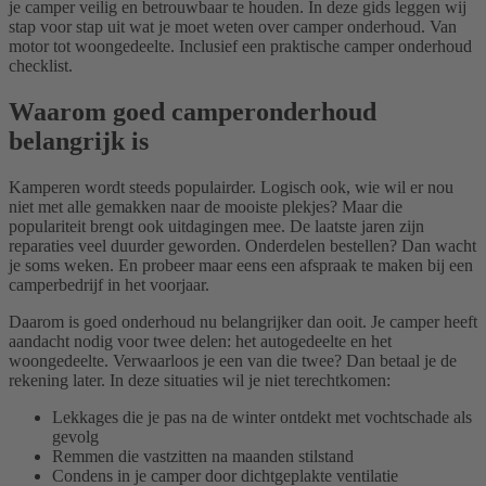
je camper veilig en betrouwbaar te houden. In deze gids leggen wij
stap voor stap uit wat je moet weten over camper onderhoud. Van
motor tot woongedeelte. Inclusief een praktische camper onderhoud
checklist.
Waarom goed camperonderhoud
belangrijk is
Kamperen wordt steeds populairder. Logisch ook, wie wil er nou
niet met alle gemakken naar de mooiste plekjes? Maar die
populariteit brengt ook uitdagingen mee. De laatste jaren zijn
reparaties veel duurder geworden. Onderdelen bestellen? Dan wacht
je soms weken. En probeer maar eens een afspraak te maken bij een
camperbedrijf in het voorjaar.
Daarom is goed onderhoud nu belangrijker dan ooit. Je camper heeft
aandacht nodig voor twee delen: het autogedeelte en het
woongedeelte. Verwaarloos je een van die twee? Dan betaal je de
rekening later. In deze situaties wil je niet terechtkomen:
Lekkages die je pas na de winter ontdekt met vochtschade als
gevolg
Remmen die vastzitten na maanden stilstand
Condens in je camper door dichtgeplakte ventilatie