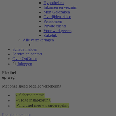
Hypotheken
Inkomen en verzuim
Mijn Geldzaken
Overlijdensrisico
Pensioenen
Private clients
Voor werkgevers
Zakelijk
Alle verzekeringen
Schade melden
Service en contact
Over OpGroen
Inloggen
Flexibel
op weg
Met onze speed pedelec verzekering
Scherpe premie
Hoge instapkorting
Inclusief nieuwwaarderegeling
Premie berekenen