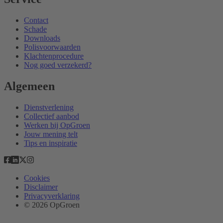
Contact
Schade
Downloads
Polisvoorwaarden
Klachtenprocedure
Nog goed verzekerd?
Algemeen
Dienstverlening
Collectief aanbod
Werken bij OpGroen
Jouw mening telt
Tips en inspiratie
Cookies
Disclaimer
Privacyverklaring
© 2026 OpGroen