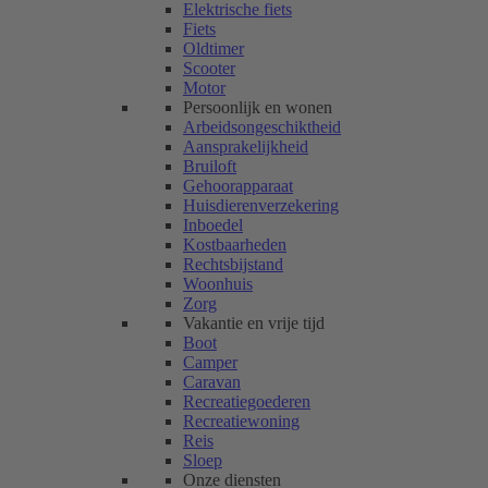
Elektrische fiets
Fiets
Oldtimer
Scooter
Motor
Persoonlijk en wonen
Arbeidsongeschiktheid
Aansprakelijkheid
Bruiloft
Gehoorapparaat
Huisdierenverzekering
Inboedel
Kostbaarheden
Rechtsbijstand
Woonhuis
Zorg
Vakantie en vrije tijd
Boot
Camper
Caravan
Recreatiegoederen
Recreatiewoning
Reis
Sloep
Onze diensten