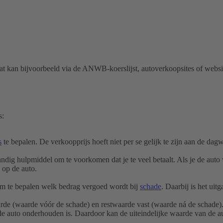
t kan bijvoorbeeld via de ANWB-koerslijst, autoverkoopsites of website
s:
s
te bepalen. De verkoopprijs hoeft niet per se gelijk te zijn aan de dag
dig hulpmiddel om te voorkomen dat je te veel betaalt. Als je de auto 
e op de auto.
om te bepalen welk bedrag vergoed wordt bij
schade
. Daarbij is het ui
aarde (waarde vóór de schade) en restwaarde vast (waarde ná de schade
de auto onderhouden is. Daardoor kan de uiteindelijke waarde van de 