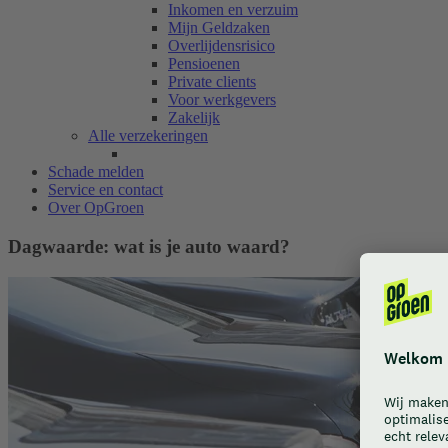
Inkomen en verzuim
Mijn Geldzaken
Overlijdensrisico
Pensioenen
Private clients
Voor werkgevers
Zakelijk
Alle verzekeringen
Schade melden
Service en contact
Over OpGroen
Dagwaarde: wat is je auto waard?