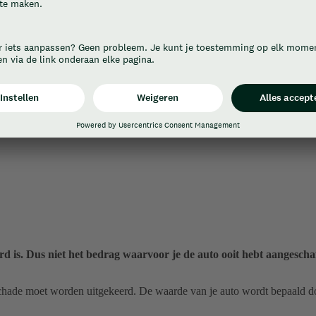
rd is. Dus niet het bedrag waarvoor je de auto ooit hebt aangesc
chade moet worden uitgekeerd. De waarde van je auto wordt bepaald d