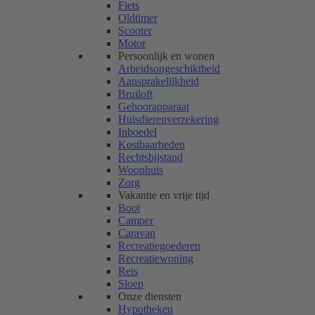
Fiets
Oldtimer
Scooter
Motor
Persoonlijk en wonen
Arbeidsongeschiktheid
Aansprakelijkheid
Bruiloft
Gehoorapparaat
Huisdierenverzekering
Inboedel
Kostbaarheden
Rechtsbijstand
Woonhuis
Zorg
Vakantie en vrije tijd
Boot
Camper
Caravan
Recreatiegoederen
Recreatiewoning
Reis
Sloep
Onze diensten
Hypotheken