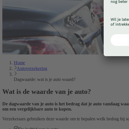
Home
Autoverzekering
Dagwaarde: wat is je auto waard?
Wat is de waarde van je auto?
De dagwaarde van je auto is het bedrag dat je auto vandaag waa
om een vergelijkbare auto te kopen.
Verzekeraars gebruiken deze waarde om te bepalen welk bedrag bij s