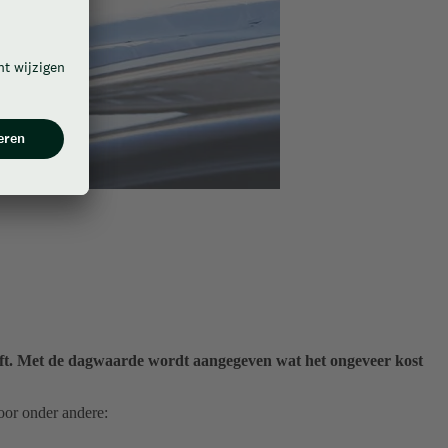
haft. Met de dagwaarde wordt aangegeven wat het ongeveer kost
oor onder andere: