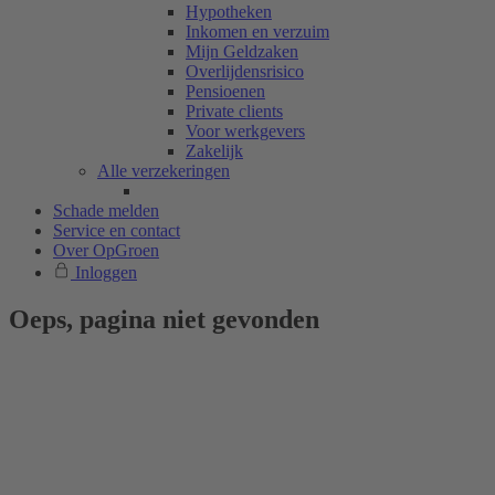
Hypotheken
Inkomen en verzuim
Mijn Geldzaken
Overlijdensrisico
Pensioenen
Private clients
Voor werkgevers
Zakelijk
Alle verzekeringen
Schade melden
Service en contact
Over OpGroen
Inloggen
Oeps, pagina niet gevonden