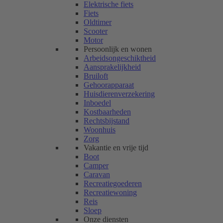
Elektrische fiets
Fiets
Oldtimer
Scooter
Motor
Persoonlijk en wonen
Arbeidsongeschiktheid
Aansprakelijkheid
Bruiloft
Gehoorapparaat
Huisdierenverzekering
Inboedel
Kostbaarheden
Rechtsbijstand
Woonhuis
Zorg
Vakantie en vrije tijd
Boot
Camper
Caravan
Recreatiegoederen
Recreatiewoning
Reis
Sloep
Onze diensten