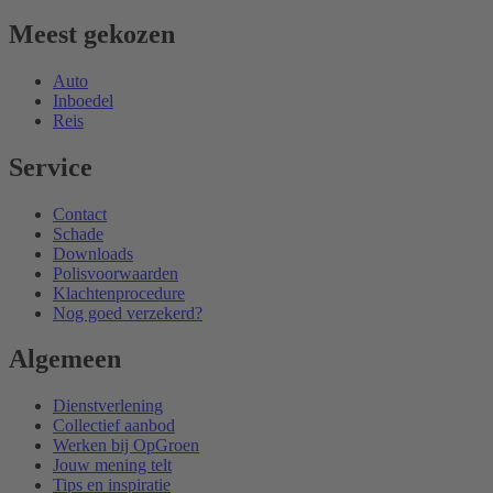
Meest gekozen
Auto
Inboedel
Reis
Service
Contact
Schade
Downloads
Polisvoorwaarden
Klachtenprocedure
Nog goed verzekerd?
Algemeen
Dienstverlening
Collectief aanbod
Werken bij OpGroen
Jouw mening telt
Tips en inspiratie