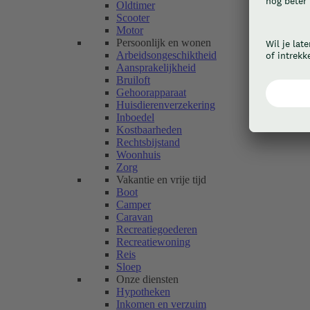
Oldtimer
Scooter
Motor
Persoonlijk en wonen
Arbeidsongeschiktheid
Aansprakelijkheid
Bruiloft
Gehoorapparaat
Huisdierenverzekering
Inboedel
Kostbaarheden
Rechtsbijstand
Woonhuis
Zorg
Vakantie en vrije tijd
Boot
Camper
Caravan
Recreatiegoederen
Recreatiewoning
Reis
Sloep
Onze diensten
Hypotheken
Inkomen en verzuim