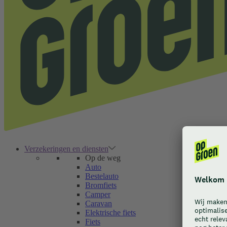
Verzekeringen en diensten
Op de weg
Auto
Bestelauto
Bromfiets
Camper
Caravan
Elektrische fiets
Fiets